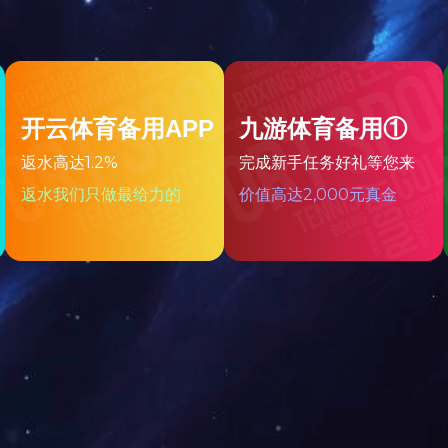
配送服务体系