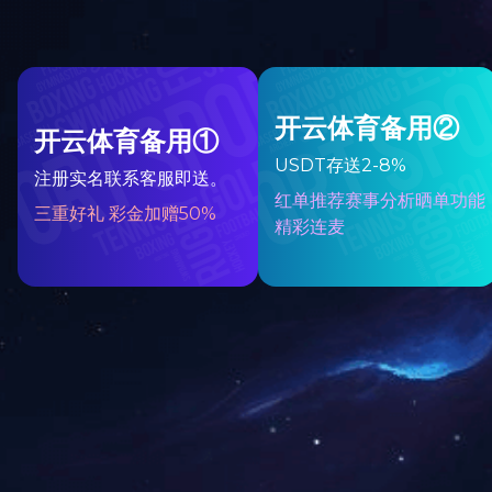
配送服务体系
配送安全保障措施
配送过程卫生保障
食材配送应急预案
联系安博电子(中国)
安博电子官方网站