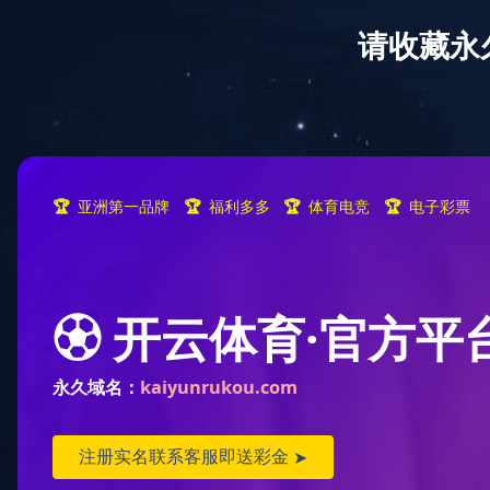
欢迎访问 安博电子官方网站网站！
团购慰问品
新闻动态
联系安博电子(中国)
合作品牌
业内动态
供货方案
健康饮食
产品质量保障措施
仓储环节质量保证
物流安排
服务保障措施