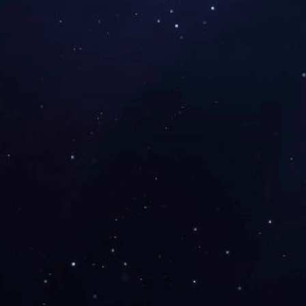
服务热线：
0913-2093777
电子邮箱：
jiuhegreen@126.com
公司地址：
陕西省西安市经济技术
开发区凤城四路90号
安博电子官方网站
安博电子(中国)
关于安博电子
首页
(中国)
E-mail： jiuheg
企业荣誉
食材配送
公司地址： 陕
团购慰问品
新闻动态
备案号：
陕ICP备
陕公网安备6105
联系安博电子
(中国)
技术支持：
鹏程