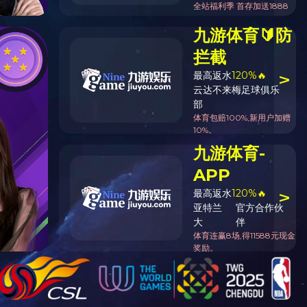
MORE+