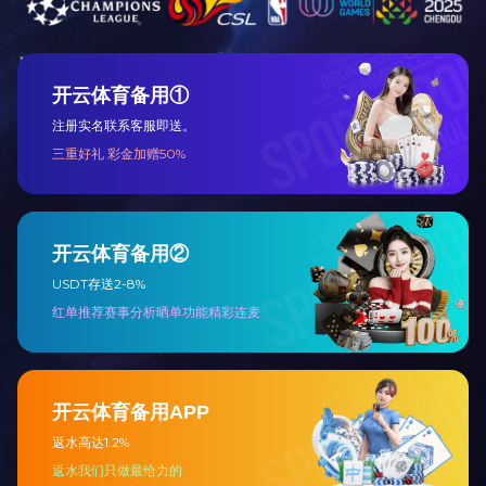
江西于都——富硒西红柿“
“人努力、天帮忙，于都这
了几年西红柿，菜农的生活
青海循化线辣椒搭乘火箭上
记者日前从青海省海东市循化
十一号运载火箭，近日在酒
西藏察隅：猕猴桃飘香 振
西藏的“江南”林芝市，有
雪域高原大多地方秋后的萧