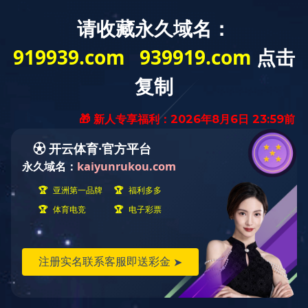
欢迎访问 安博电子官方网站网站！
团购慰问品
新闻动态
联系安博电子(中国)
合作品牌
业内动态
供货方案
健康饮食
产品质量保障措施
仓储环节质量保证
物流安排
服务保障措施