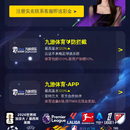
联系安博电子(中国)
青海玛沁县:合作社串起牦
冬日里的阿尼玛卿雪山，巍
牛香食品有限公司的全自动
安博电子官方网站
服务热线：
0913-2093777
进口淡奶油价格四连跳 蛋
电子邮箱：
jiuhegreen@126.com
最近，淡奶油涨价成为烘焙
公司地址：
陕西省西安市经济技术
烘焙爱好者直呼“成本压力
开发区凤城四路90号
10元以下的面包，买不到了
近日，“面包界需要一个蜜
走访了成都几家面包店。走访